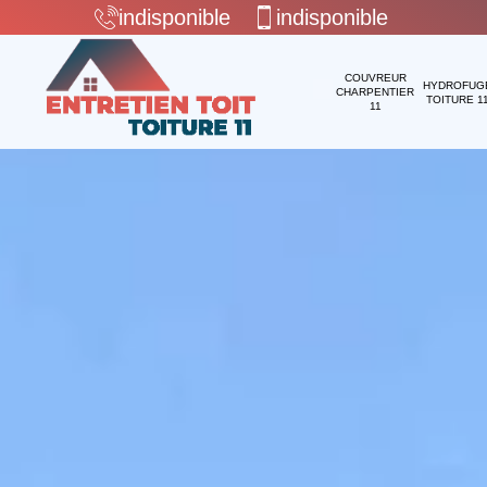
indisponible
indisponible
COUVREUR
HYDROFUG
CHARPENTIER
TOITURE 1
11