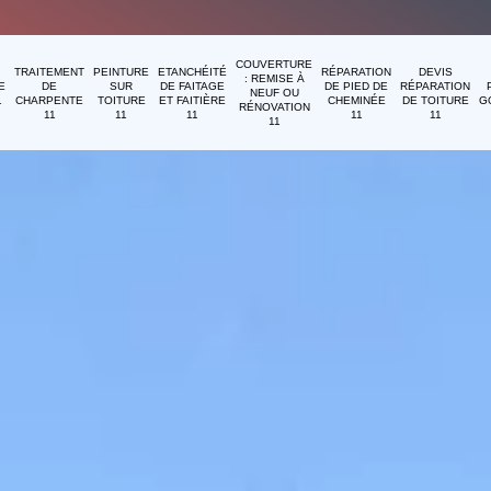
COUVERTURE
TRAITEMENT
PEINTURE
ETANCHÉITÉ
RÉPARATION
DEVIS
: REMISE À
E
DE
SUR
DE FAITAGE
DE PIED DE
RÉPARATION
NEUF OU
1
CHARPENTE
TOITURE
ET FAITIÈRE
CHEMINÉE
DE TOITURE
G
RÉNOVATION
11
11
11
11
11
11