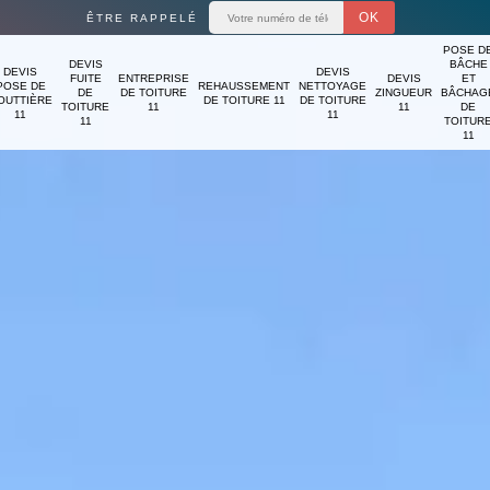
ÊTRE RAPPELÉ
POSE D
DEVIS
BÂCHE
DEVIS
DEVIS
FUITE
ENTREPRISE
DEVIS
ET
POSE DE
REHAUSSEMENT
NETTOYAGE
DE
DE TOITURE
ZINGUEUR
BÂCHAG
OUTTIÈRE
DE TOITURE 11
DE TOITURE
TOITURE
11
11
DE
11
11
11
TOITUR
11