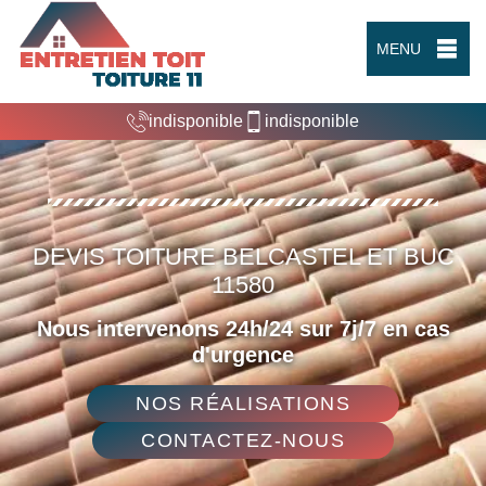
MENU
indisponible
indisponible
DEVIS TOITURE BELCASTEL ET BUC
11580
Nous intervenons 24h/24 sur 7j/7 en cas
d'urgence
NOS RÉALISATIONS
CONTACTEZ-NOUS