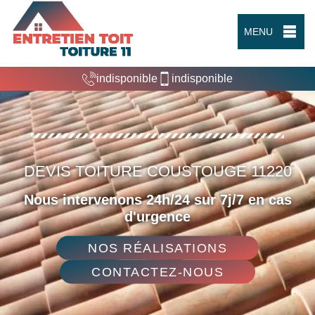
MENU
indisponible
indisponible
DEVIS TOITURE COUSTOUGE 11220
Nous intervenons 24h/24 sur 7j/7 en cas
d'urgence
NOS RÉALISATIONS
CONTACTEZ-NOUS