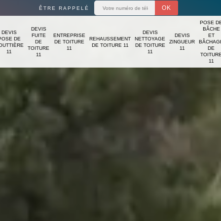
ÊTRE RAPPELÉ
POSE D
DEVIS
BÂCHE
DEVIS
DEVIS
FUITE
ENTREPRISE
DEVIS
ET
POSE DE
REHAUSSEMENT
NETTOYAGE
DE
DE TOITURE
ZINGUEUR
BÂCHAG
OUTTIÈRE
DE TOITURE 11
DE TOITURE
TOITURE
11
11
DE
11
11
11
TOITUR
11