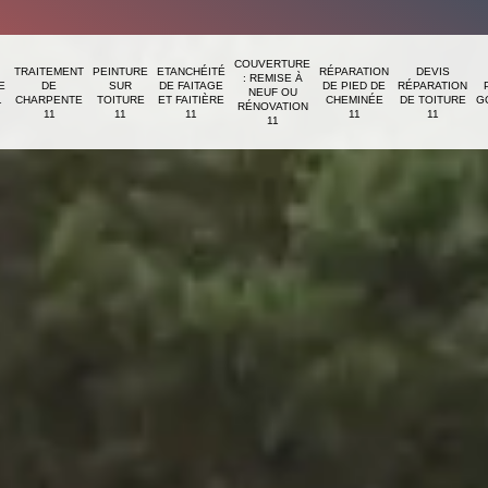
COUVERTURE
TRAITEMENT
PEINTURE
ETANCHÉITÉ
RÉPARATION
DEVIS
: REMISE À
E
DE
SUR
DE FAITAGE
DE PIED DE
RÉPARATION
NEUF OU
1
CHARPENTE
TOITURE
ET FAITIÈRE
CHEMINÉE
DE TOITURE
G
RÉNOVATION
11
11
11
11
11
11