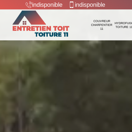
indisponible
indisponible
COUVREUR
HYDROFUG
CHARPENTIER
TOITURE 1
11