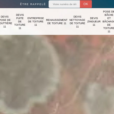
ÊTRE RAPPELÉ
POSE D
DEVIS
BÂCHE
DEVIS
DEVIS
FUITE
ENTREPRISE
DEVIS
ET
POSE DE
REHAUSSEMENT
NETTOYAGE
DE
DE TOITURE
ZINGUEUR
BÂCHAG
OUTTIÈRE
DE TOITURE 11
DE TOITURE
TOITURE
11
11
DE
11
11
11
TOITUR
11