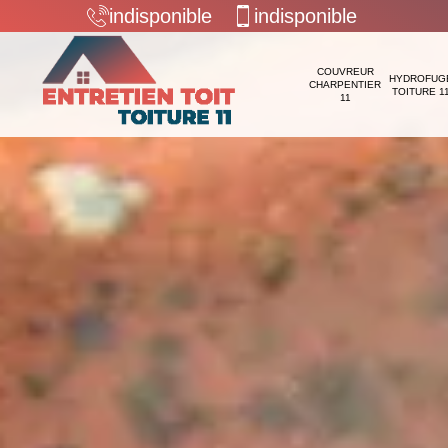
indisponible
indisponible
COUVREUR
HYDROFUG
CHARPENTIER
TOITURE 1
11