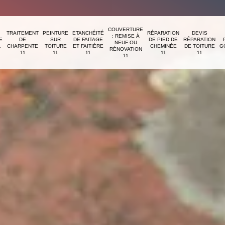
COUVERTURE
TRAITEMENT
PEINTURE
ETANCHÉITÉ
RÉPARATION
DEVIS
: REMISE À
E
DE
SUR
DE FAITAGE
DE PIED DE
RÉPARATION
NEUF OU
1
CHARPENTE
TOITURE
ET FAITIÈRE
CHEMINÉE
DE TOITURE
G
RÉNOVATION
11
11
11
11
11
11