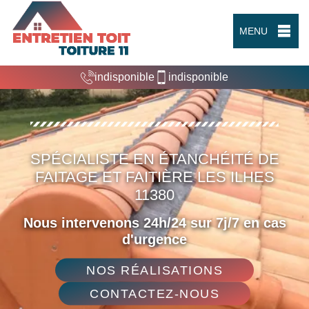
MENU
indisponible
indisponible
SPÉCIALISTE EN ÉTANCHÉITÉ DE
FAITAGE ET FAITIÈRE LES ILHES
11380
Nous intervenons 24h/24 sur 7j/7 en cas
d'urgence
NOS RÉALISATIONS
CONTACTEZ-NOUS