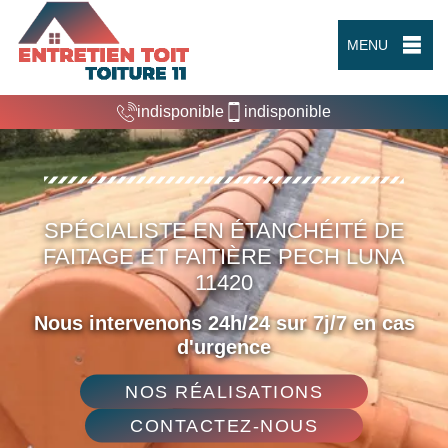
MENU
indisponible
indisponible
SPÉCIALISTE EN ÉTANCHÉITÉ DE
FAITAGE ET FAITIÈRE PECH LUNA
11420
Nous intervenons 24h/24 sur 7j/7 en cas
d'urgence
NOS RÉALISATIONS
CONTACTEZ-NOUS